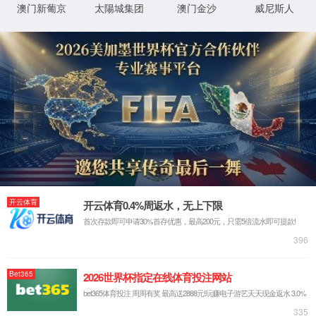
宝塔面板
全加固
漏洞扫描
DDoS高防IP
安全通
告服务
等保合规安全解决方案
渗透测
试
网站安全监测
商用密码合规解决方案
安全评估
应
急响应
代码审计
云堡垒机
数据库审计
日志审计
安
全运维服务
云市场
解决方案
系统解决方案
社区电商系统
在线教育系统
在线电商系统
智慧养老
系统
架构解决方案
智慧教育架构
智慧电商架构
智慧医疗架构
线上旅游
架构
智慧物流架构
政务云架构
服务保障
客户案例
生态合作
帮助中心
8455线路检测中心