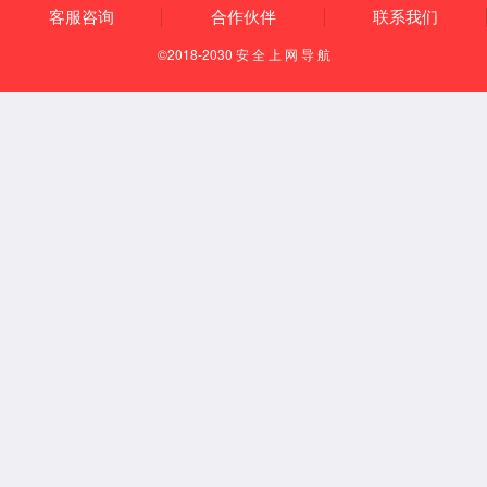
成立了疫情防控工作领导小组，拟定下发了疫情形势下的安全复
工方案，例如办公区域实现每天2次全面消毒，为员工准备好口
罩、酒精、84消毒液等必备的安全物品，办公区域实施安全距离
办公，每天不少于2次体温检测等等措施。为确保到无法正常复
工人员的安全办公环境，8455线路检测中心同时推出远程办公管
理制度，为积极快速复工以服务于客户做好充分的准备。
8455线路检测中心工作区域
安全问题得以保障后，周朝坤立即把眼光转向了市场。疫情
给大家的生活和工作方式都带来了改变，在线办公、在线教育、
电商业务等云端需求的增长，尤其是对于受疫情影响的中小企业
来说，迫切的需要像8455线路检测中心这样有实力的云计算服务
商来提供基础架构、网络架构、云数据架构等方面的解决方案。
同时，经数据观察，宅经济效应使得8455线路检测中心有10%的
客户在疫情期间带宽需求大幅增长。虽然眼下意向客户日增基数
下降，但其实转化率是呈10%左右的上升趋势。传统行业亟待转
型，云市场的巨大需求量，对8455线路检测中心来说，也降低了
市场培育的成本。多年积累的经验和敏锐的市场嗅觉令周朝坤意
识到新的机遇已经摆在了眼前，于是果断召集管理层进行了商