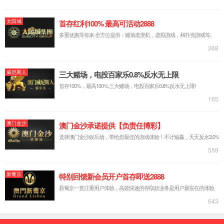
产秩序渡过难关，是当前面临的现实问题。为推动在滇企业的交
流与帮扶，昆明信息港联合各级部门推出“抗疫情稳经济 滇企在
行动”系列网络访谈，并邀请北京盈科（昆明）律师事务所为企
业提供专业法律咨询，解答复工复产亟待解决的问题。
作为一家早已被业内所熟知的本土云计算品牌，面对新冠肺
炎疫情的重压，8455线路检测中心在创始人周朝坤的带领下，坚
持整合自身优势资源，在疫情期间继续发展云端业务的多样化。
以未雨绸缪的心态和业精于专的姿态去探寻疫情阴霾下蕴藏的机
遇，迎接“云市场”新一轮的高峰。
8455线路检测中心
周朝坤承认，此次疫情对企业带来的冲击是切实存在的。经
济形势下滑，8455线路检测中心也与其他大部分企业一样面临包
括人力、房租等各种成本的压力。尤其客户群体大多数为中小型
企业，客户生存压力剧增带来的企业效益减少也可能会给8455线
路检测中心带来连锁反应。但自怨自艾不是周朝坤的风格，探索
在重压之下转危为机的方式，成为他近期思考的课题。
疫情爆发后，8455线路检测中心管理层召开多次视频会议，